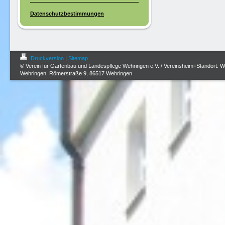
Datenschutzbestimmungen
Druckversion
|
Sitemap
© Verein für Gartenbau und Landespflege Wehringen e.V. / Vereinsheim+Standort: 
Wehringen, Römerstraße 9, 86517 Wehringen