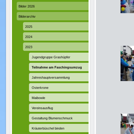
Bilder 2026
Bilderarchiv
2025
2024
2023
Jugendgruppe Grashüpfer
Teilnahme am Faschingsumzug
Jahreshauptversammlung
Osterkrone
Maibowle
Vereinsausflug
Gestaltung Blumenschmuck
Kräuterbüschel binden