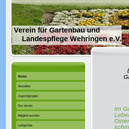
Verein für Gartenbau und
Landespflege Wehringen e.V.
G
Home
Aktuelles
Jugendgruppe
Der Verein
Im Ga
Lebe
Mitglied werden
Oste
Leihgeräte
schm