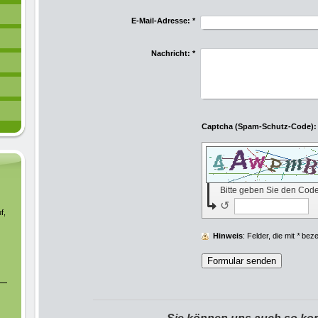
E-Mail-Adresse:
*
Nachricht:
*
Bitte geben Sie den Cod
↺
f,
Hinweis
: Felder, die mit
*
bezei