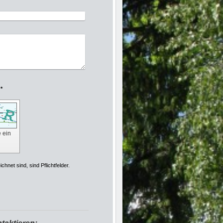
Captcha (Spam-Schutz-Code): *
e ein
chnet sind, sind Pflichtfelder.