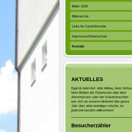
Bilder 2026
Bilderarchiv
Links für Gartenfreunde
Impressum/Datenschutz
Kontakt
AKTUELLES
Egal ob beim Auf- oder Abbau, beim Verkau
beim Binden der Osterkrone oder dem
Adventskranz oder der Kräuterbuschen -
wer sich an unseren Aktionen das ganze
Jahr über aktiv beteiligen möchte, ist
jederzeit herzlich willkommen!
Besucherzähler