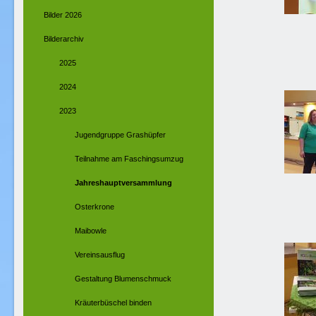
Bilder 2026
Bilderarchiv
2025
2024
2023
Jugendgruppe Grashüpfer
Teilnahme am Faschingsumzug
Jahreshauptversammlung
Osterkrone
Maibowle
Vereinsausflug
Gestaltung Blumenschmuck
Kräuterbüschel binden