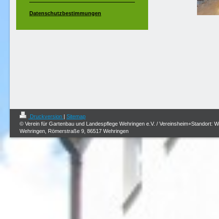
Datenschutzbestimmungen
Druckversion
|
Sitemap
© Verein für Gartenbau und Landespflege Wehringen e.V. / Vereinsheim+Standort: 
Wehringen, Römerstraße 9, 86517 Wehringen