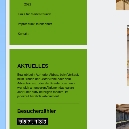
2022
Links für Gartenfreunde
Impressum/Datenschutz
Kontakt
AKTUELLES
Egal ob beim Auf- oder Abbau, beim Verkauf,
beim Binden der Osterkrone oder dem
Adventskranz oder der Kräuterbuschen -
wer sich an unseren Aktionen das ganze
Jahr über aktiv beteiligen möchte, ist
jederzeit herzlich willkommen!
Besucherzähler