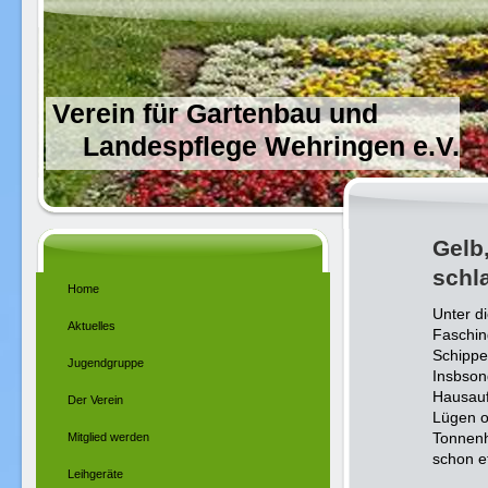
Verein für Gartenbau und
Landespflege Wehringen e.V.
Gelb,
schl
Home
Unter d
Aktuelles
Faschin
Schippe
Jugendgruppe
Insbson
Hausauf
Der Verein
Lügen o
Tonnenh
Mitglied werden
schon e
Leihgeräte