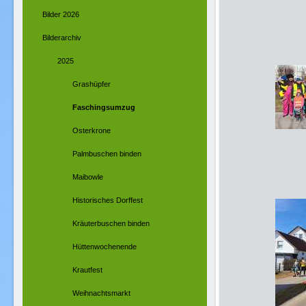
Bilder 2026
Bilderarchiv
2025
Grashüpfer
Faschingsumzug
Osterkrone
Palmbuschen binden
Maibowle
Historisches Dorffest
Kräuterbuschen binden
Hüttenwochenende
Krautfest
Weihnachtsmarkt