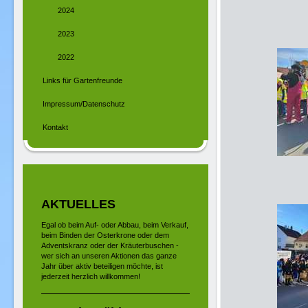
2024
2023
2022
Links für Gartenfreunde
Impressum/Datenschutz
Kontakt
AKTUELLES
Egal ob beim Auf- oder Abbau, beim Verkauf,
beim Binden der Osterkrone oder dem
Adventskranz oder der Kräuterbuschen -
wer sich an unseren Aktionen das ganze
Jahr über aktiv beteiligen möchte, ist
jederzeit herzlich willkommen!