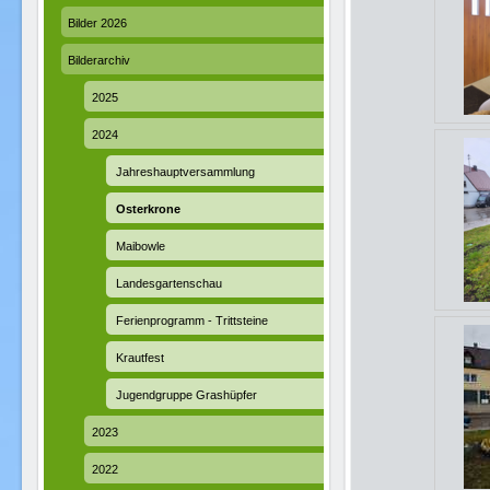
Bilder 2026
Bilderarchiv
2025
2024
Jahreshauptversammlung
Osterkrone
Maibowle
Landesgartenschau
Ferienprogramm - Trittsteine
Krautfest
Jugendgruppe Grashüpfer
2023
2022